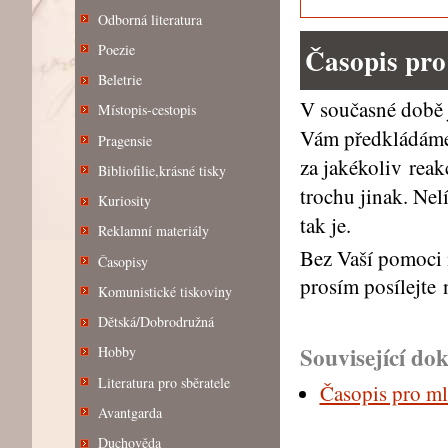
Odborná literatura
Poezie
Časopis pro
Beletrie
V současné době j
Místopis-cestopis
Vám předkládáme 
Pragensie
za jakékoliv reakc
Bibliofilie,krásné tisky
trochu jinak. Ne
Kuriosity
tak je.
Reklamní materiály
Bez Vaší pomoci 
Časopisy
prosím posílejte 
Komunistické tiskoviny
Dětská/Dobrodružná
Související do
Hobby
Literatura pro sběratele
Časopis pro m
Avantgarda
Duchověda