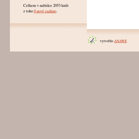
Celkem v nabídce 2053 knih
z toho
0 nově zadáno
.
vytvořilo
ANAWE