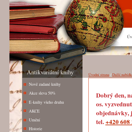
Úv
Antikvariátní knihy
Úvodní strana
/
Další nabídk
Nově zadané knihy
Akce sleva 50%
Dobrý den, na
E-knihy všeho druhu
os. vyzvednut
AKCE
objednávky, j
Umění
tel.
+420 608 
Historie