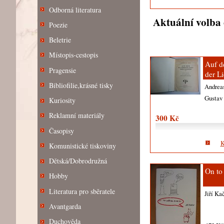
Odborná literatura
Aktuální volba 
Poezie
Beletrie
Místopis-cestopis
Auf 
Pragensie
der Li
Bibliofilie,krásné tisky
Andrea
Gustav
Kuriosity
Reklamní materiály
300 Kč
Časopisy
K
Komunistické tiskoviny
Dětská/Dobrodružná
On to
Hobby
Literatura pro sběratele
Jiří Ka
Avantgarda
Duchověda