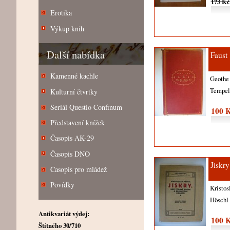
173 Kč
Erotika
Výkup knih
Další nabídka
Faust
Kamenné kachle
Geoth
Tempe
Kulturní čtvrtky
Seriál Questio Confinum
100 
Představení knížek
Časopis AK-29
Časopis DNO
Jiskry
Časopis pro mládež
Povídky
Kristo
Höschl
Antikvariát výdej:
100 
Štítného 30/710