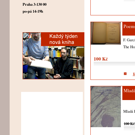
Praha 3-130 00
po-pá 14-19h
Poem
F. Garc
The Ho
100 Kč
K
Mladá
Mladá 
100 Kč