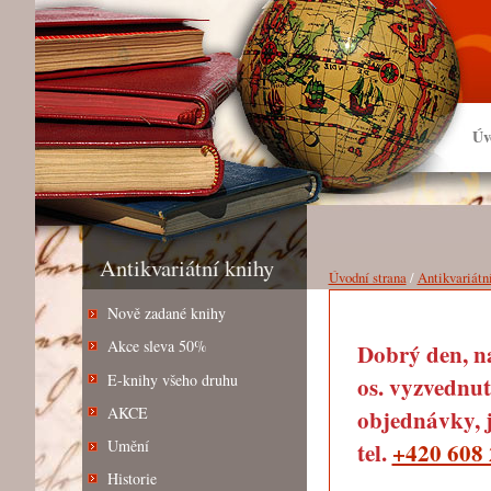
Úv
Antikvariátní knihy
Úvodní strana
/
Antikvariátn
Nově zadané knihy
Akce sleva 50%
Dobrý den, na
E-knihy všeho druhu
os. vyzvednut
AKCE
objednávky, j
Umění
tel.
+420 608 
Historie