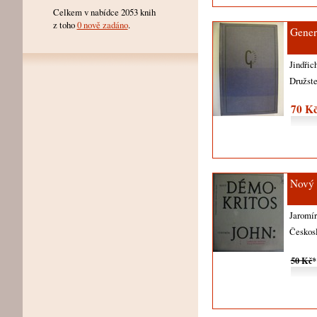
Celkem v nabídce 2053 knih
z toho
0 nově zadáno
.
Gener
Jindřic
Družst
70 K
Nový 
Jaromí
Českosl
50 Kč
*