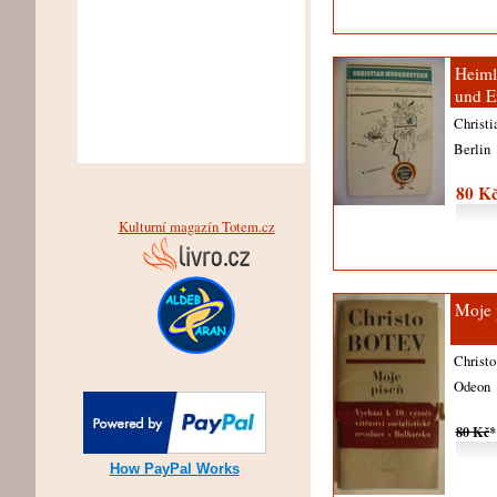
Heiml
und E
Christ
Berlin
80 K
Kulturní magazín Totem.cz
Moje 
Christ
Odeon
80 Kč
*
How PayPal Works