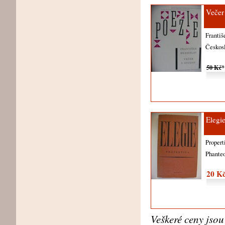
Večer
Františ
Českosl
50 Kč
*
Elegi
Propert
Phante
20 K
Veškeré ceny jso