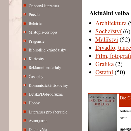
Odborná literatura
Aktuální volba 
Poezie
Architektura
(
Beletrie
Sochařství
(6)
Místopis-cestopis
Malířství
(52)
Pragensie
Divadlo, tane
Bibliofilie,krásné tisky
Film, fotograf
Kuriosity
Grafika
(2)
Reklamní materiály
Ostatní
(50)
Časopisy
Komunistické tiskoviny
Dětská/Dobrodružná
Die G
Hobby
Antoní
Literatura pro sběratele
Artia
Avantgarda
Duchověda
200 Kč