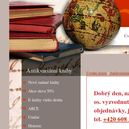
Úv
Antikvariátní knihy
Úvodní strana
/
Antikvariátn
Nově zadané knihy
Akce sleva 50%
Dobrý den, na
E-knihy všeho druhu
os. vyzvednut
AKCE
objednávky, j
Umění
tel.
+420 608 
Historie