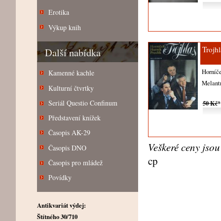
Erotika
Výkup knih
Trojhl
Další nabídka
Horníče
Kamenné kachle
Melant
Kulturní čtvrtky
Seriál Questio Confinum
50 Kč
*
Představení knížek
Časopis AK-29
Veškeré ceny jso
Časopis DNO
cp
Časopis pro mládež
Povídky
Antikvariát výdej:
Štítného 30/710