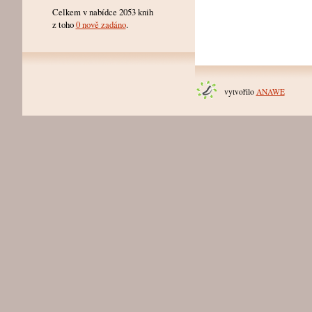
Celkem v nabídce 2053 knih
z toho
0 nově zadáno
.
vytvořilo
ANAWE