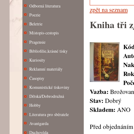
Odborná literatura
zpět na seznam
Poezie
Kniha tři z
Beletrie
Místopis-cestopis
Pragensie
Kód
Bibliofilie,krásné tisky
Aut
Kuriosity
Nak
Reklamní materiály
Rok
Časopisy
Poče
Komunistické tiskoviny
Vazba:
Brožovan
Dětská/Dobrodružná
Stav:
Dobrý
Hobby
Skladem:
ANO
Literatura pro sběratele
Avantgarda
Před objednáním 
Duchověda