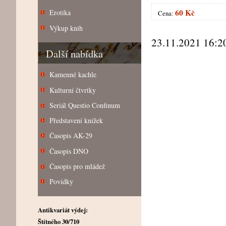
60 Kč
Erotika
Cena:
Výkup knih
23.11.2021 16:2
Další nabídka
Kamenné kachle
Kulturní čtvrtky
Seriál Questio Confinum
Představení knížek
Časopis AK-29
Časopis DNO
Časopis pro mládež
Povídky
Antikvariát výdej:
Štítného 30/710