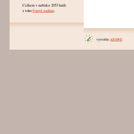
Celkem v nabídce 2053 knih
z toho
0 nově zadáno
.
vytvořilo
ANAWE