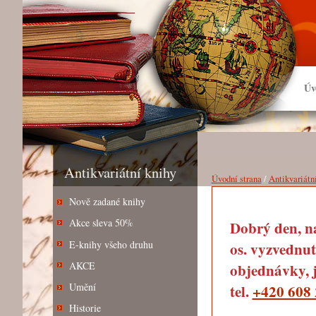
Úv
Antikvariátní knihy
Úvodní strana
/
Antikvariátn
Nově zadané knihy
Akce sleva 50%
Dobrý den, na
E-knihy všeho druhu
os. vyzvednut
AKCE
objednávky, j
Umění
tel.
+420 608 
Historie