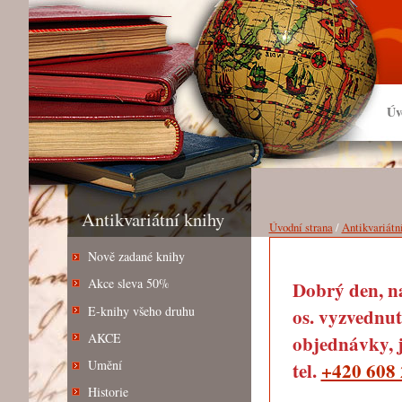
Úv
Antikvariátní knihy
Úvodní strana
/
Antikvariátn
Nově zadané knihy
Akce sleva 50%
Dobrý den, na
E-knihy všeho druhu
os. vyzvednut
AKCE
objednávky, j
Umění
tel.
+420 608 
Historie