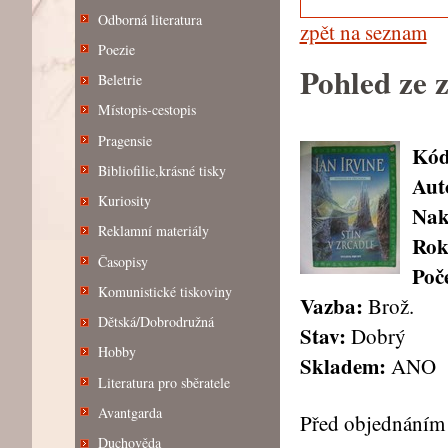
Odborná literatura
zpět na seznam
Poezie
Pohled ze 
Beletrie
Místopis-cestopis
Pragensie
Kód
Bibliofilie,krásné tisky
Aut
Kuriosity
Nak
Reklamní materiály
Rok
Časopisy
Poče
Komunistické tiskoviny
Vazba:
Brož.
Dětská/Dobrodružná
Stav:
Dobrý
Hobby
Skladem:
ANO
Literatura pro sběratele
Avantgarda
Před objednáním 
Duchověda