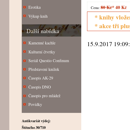
80 Kč
*
40 Kč
Erotika
Cena:
* knihy vlože
Výkup knih
* akce tři pl
Další nabídka
15.9.2017 19:09
Kamenné kachle
Kulturní čtvrtky
Seriál Questio Confinum
Představení knížek
Časopis AK-29
Časopis DNO
Časopis pro mládež
Povídky
Antikvariát výdej:
Štítného 30/710