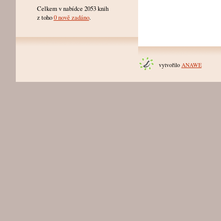
Celkem v nabídce 2053 knih
z toho
0 nově zadáno
.
vytvořilo
ANAWE